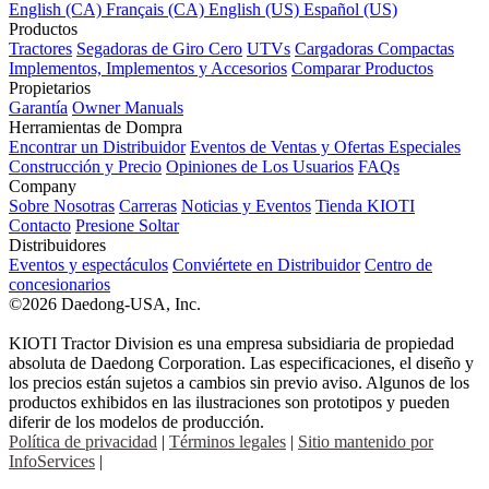
English (CA)
Français (CA)
English (US)
Español (US)
Productos
Tractores
Segadoras de Giro Cero
UTVs
Cargadoras Compactas
Implementos, Implementos y Accesorios
Comparar Productos
Propietarios
Garantía
Owner Manuals
Herramientas de Dompra
Encontrar un Distribuidor
Eventos de Ventas y Ofertas Especiales
Construcción y Precio
Opiniones de Los Usuarios
FAQs
Company
Sobre Nosotras
Carreras
Noticias y Eventos
Tienda KIOTI
Contacto
Presione Soltar
Distribuidores
Eventos y espectáculos
Conviértete en Distribuidor
Centro de
concesionarios
©2026 Daedong-USA, Inc.
KIOTI Tractor Division es una empresa subsidiaria de propiedad
absoluta de Daedong Corporation. Las especificaciones, el diseño y
los precios están sujetos a cambios sin previo aviso. Algunos de los
productos exhibidos en las ilustraciones son prototipos y pueden
diferir de los modelos de producción.
Política de privacidad
|
Términos legales
|
Sitio mantenido por
InfoServices
|