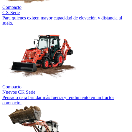
Compacto
CX Serie
Para quienes exigen mayor capacidad de elevación y distancia al
suelo.
Compacto
Nuevos
CK Serie
Pensado para brindar más fuerza y rendimiento en un tractor
compacto.