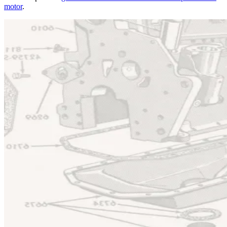
motor
.