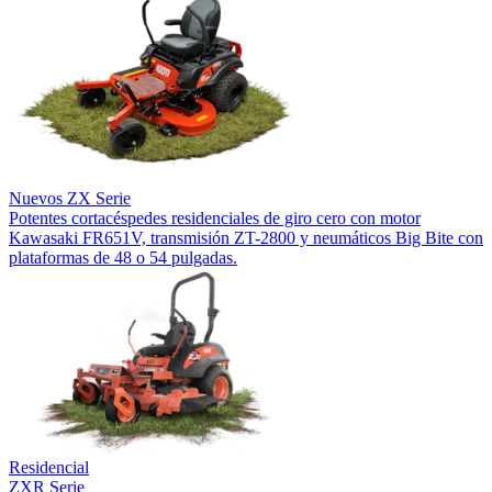
Nuevos
ZX Serie
Potentes cortacéspedes residenciales de giro cero con motor
Kawasaki FR651V, transmisión ZT-2800 y neumáticos Big Bite con
plataformas de 48 o 54 pulgadas.
Residencial
ZXR Serie