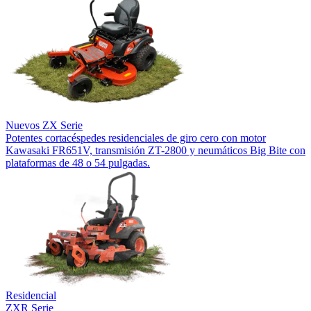
Nuevos
ZX Serie
Potentes cortacéspedes residenciales de giro cero con motor
Kawasaki FR651V, transmisión ZT-2800 y neumáticos Big Bite con
plataformas de 48 o 54 pulgadas.
Residencial
ZXR Serie