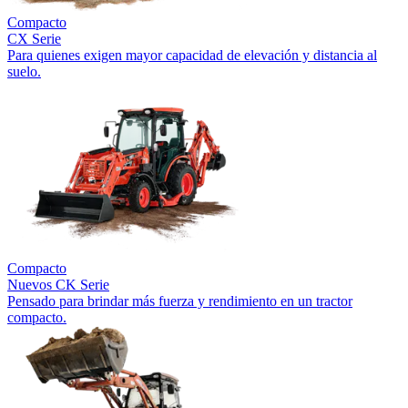
Compacto
CX Serie
Para quienes exigen mayor capacidad de elevación y distancia al
suelo.
Compacto
Nuevos
CK Serie
Pensado para brindar más fuerza y rendimiento en un tractor
compacto.