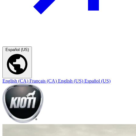
Español (US)
English (CA)
Français (CA)
English (US)
Español (US)