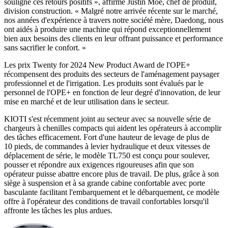
souligne ces retours positifs », affirme Justin Moe, chef de produit,
division construction. « Malgré notre arrivée récente sur le marché,
nos années d'expérience à travers notre société mère, Daedong, nous
ont aidés à produire une machine qui répond exceptionnellement
bien aux besoins des clients en leur offrant puissance et performance
sans sacrifier le confort. »
Les prix Twenty for 2024 New Product Award de l'OPE+
récompensent des produits des secteurs de l'aménagement paysager
professionnel et de l'irrigation. Les produits sont évalués par le
personnel de l'OPE+ en fonction de leur degré d'innovation, de leur
mise en marché et de leur utilisation dans le secteur.
KIOTI s'est récemment joint au secteur avec sa nouvelle série de
chargeurs à chenilles compacts qui aident les opérateurs à accomplir
des tâches efficacement. Fort d'une hauteur de levage de plus de
10 pieds, de commandes à levier hydraulique et deux vitesses de
déplacement de série, le modèle TL750 est conçu pour soulever,
pousser et répondre aux exigences rigoureuses afin que son
opérateur puisse abattre encore plus de travail. De plus, grâce à son
siège à suspension et à sa grande cabine confortable avec porte
basculante facilitant l'embarquement et le débarquement, ce modèle
offre à l'opérateur des conditions de travail confortables lorsqu'il
affronte les tâches les plus ardues.