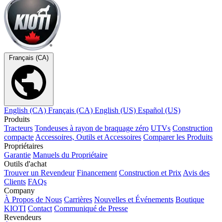
Français (CA)
English (CA)
Français (CA)
English (US)
Español (US)
Produits
Tracteurs
Tondeuses à rayon de braquage zéro
UTVs
Construction
compacte
Accessoires, Outils et Accessoires
Comparer les Produits
Propriétaires
Garantie
Manuels du Propriétaire
Outils d'achat
Trouver un Revendeur
Financement
Construction et Prix
Avis des
Clients
FAQs
Company
À Propos de Nous
Carrières
Nouvelles et Événements
Boutique
KIOTI
Contact
Communiqué de Presse
Revendeurs