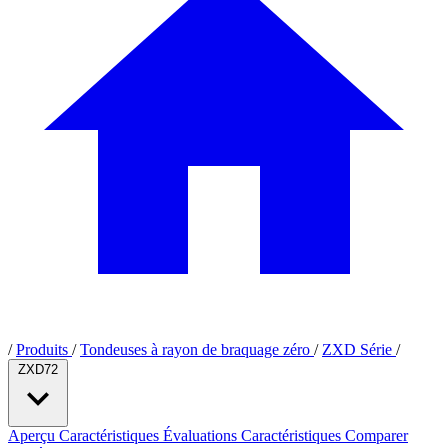
/
Produits
/
Tondeuses à rayon de braquage zéro
/
ZXD Série
/
ZXD72
Aperçu
Caractéristiques
Évaluations
Caractéristiques
Comparer