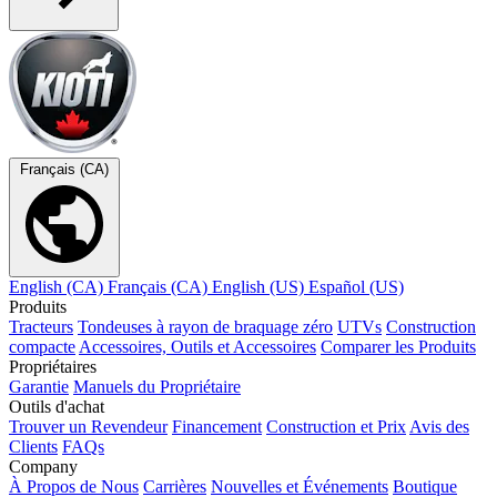
Français (CA)
English (CA)
Français (CA)
English (US)
Español (US)
Produits
Tracteurs
Tondeuses à rayon de braquage zéro
UTVs
Construction
compacte
Accessoires, Outils et Accessoires
Comparer les Produits
Propriétaires
Garantie
Manuels du Propriétaire
Outils d'achat
Trouver un Revendeur
Financement
Construction et Prix
Avis des
Clients
FAQs
Company
À Propos de Nous
Carrières
Nouvelles et Événements
Boutique