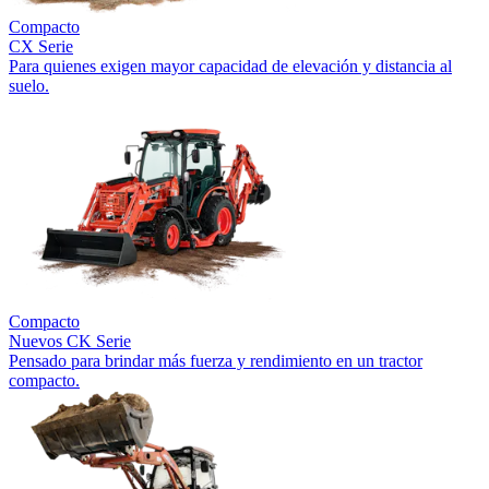
Compacto
CX Serie
Para quienes exigen mayor capacidad de elevación y distancia al
suelo.
Compacto
Nuevos
CK Serie
Pensado para brindar más fuerza y rendimiento en un tractor
compacto.