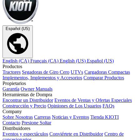
Español (US)
English (CA)
Français (CA)
English (US)
Español (US)
Productos
Tractores
Segadoras de Giro Cero
UTVs
Cargadoras Compactas
Implementos, Implementos y Accesorios
Comparar Productos
Propietarios
Garantía
Owner Manuals
Herramientas de Dompra
Encontrar un Distribuidor
Eventos de Ventas y Ofertas Especiales
Construcción y Precio
Opiniones de Los Usuarios
FAQs
Company
Sobre Nosotras
Carreras
Noticias y Eventos
Tienda KIOTI
Contacto
Presione Soltar
Distribuidores
Eventos y espectáculos
Conviértete en Distribuidor
Centro de
concesionarios