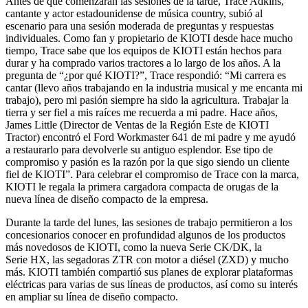
Antes de que comenzaran las sesiones de la tarde, Trace Adkins,
cantante y actor estadounidense de música country, subió al
escenario para una sesión moderada de preguntas y respuestas
individuales. Como fan y propietario de KIOTI desde hace mucho
tiempo, Trace sabe que los equipos de KIOTI están hechos para
durar y ha comprado varios tractores a lo largo de los años. A la
pregunta de “¿por qué KIOTI?”, Trace respondió: “Mi carrera es
cantar (llevo años trabajando en la industria musical y me encanta mi
trabajo), pero mi pasión siempre ha sido la agricultura. Trabajar la
tierra y ser fiel a mis raíces me recuerda a mi padre. Hace años,
James Little (Director de Ventas de la Región Este de KIOTI
Tractor) encontró el Ford Workmaster 641 de mi padre y me ayudó
a restaurarlo para devolverle su antiguo esplendor. Ese tipo de
compromiso y pasión es la razón por la que sigo siendo un cliente
fiel de KIOTI”. Para celebrar el compromiso de Trace con la marca,
KIOTI le regala la primera cargadora compacta de orugas de la
nueva línea de diseño compacto de la empresa.
Durante la tarde del lunes, las sesiones de trabajo permitieron a los
concesionarios conocer en profundidad algunos de los productos
más novedosos de KIOTI, como la nueva Serie CK/DK, la
Serie HX, las segadoras ZTR con motor a diésel (ZXD) y mucho
más. KIOTI también compartió sus planes de explorar plataformas
eléctricas para varias de sus líneas de productos, así como su interés
en ampliar su línea de diseño compacto.