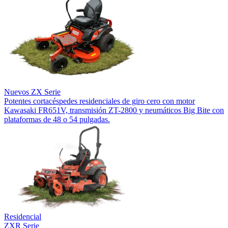
Nuevos
ZX Serie
Potentes cortacéspedes residenciales de giro cero con motor
Kawasaki FR651V, transmisión ZT-2800 y neumáticos Big Bite con
plataformas de 48 o 54 pulgadas.
Residencial
ZXR Serie