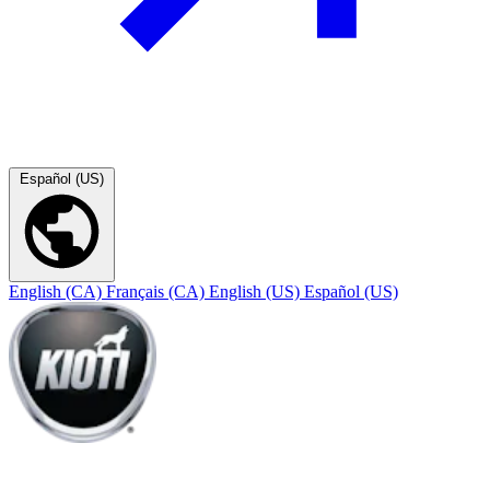
Español (US)
English (CA)
Français (CA)
English (US)
Español (US)