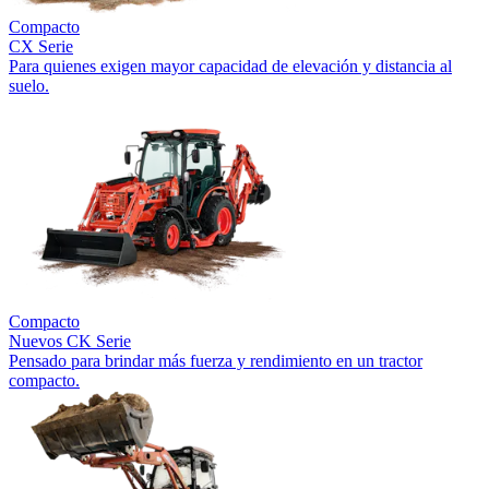
Compacto
CX Serie
Para quienes exigen mayor capacidad de elevación y distancia al
suelo.
Compacto
Nuevos
CK Serie
Pensado para brindar más fuerza y rendimiento en un tractor
compacto.