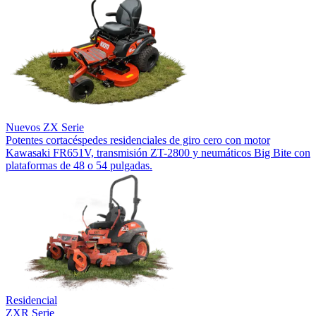
Nuevos
ZX Serie
Potentes cortacéspedes residenciales de giro cero con motor
Kawasaki FR651V, transmisión ZT-2800 y neumáticos Big Bite con
plataformas de 48 o 54 pulgadas.
Residencial
ZXR Serie