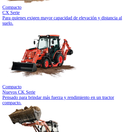
Compacto
CX Serie
Para quienes exigen mayor capacidad de elevación y distancia al
suelo.
Compacto
Nuevos
CK Serie
Pensado para brindar más fuerza y rendimiento en un tractor
compacto.