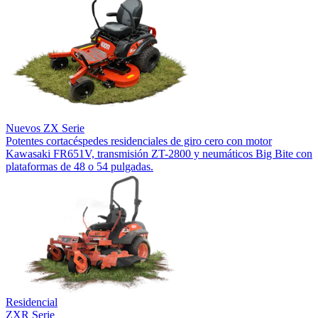
Nuevos
ZX Serie
Potentes cortacéspedes residenciales de giro cero con motor
Kawasaki FR651V, transmisión ZT-2800 y neumáticos Big Bite con
plataformas de 48 o 54 pulgadas.
Residencial
ZXR Serie