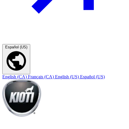
Español (US)
English (CA)
Français (CA)
English (US)
Español (US)