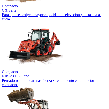
Compacto
CX Serie
Para quienes exigen mayor capacidad de elevación y distancia al
suelo.
Compacto
Nuevos
CK Serie
Pensado para brindar más fuerza y rendimiento en un tractor
compacto.