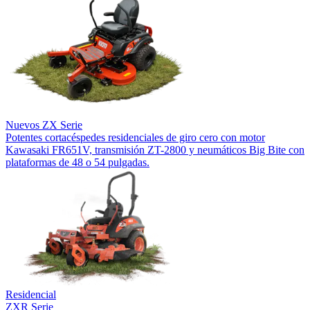
Nuevos
ZX Serie
Potentes cortacéspedes residenciales de giro cero con motor
Kawasaki FR651V, transmisión ZT-2800 y neumáticos Big Bite con
plataformas de 48 o 54 pulgadas.
Residencial
ZXR Serie