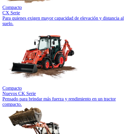
Compacto
CX Serie
Para quienes exigen mayor capacidad de elevación y distancia al
suelo.
Compacto
Nuevos
CK Serie
Pensado para brindar más fuerza y rendimiento en un tractor
compacto.