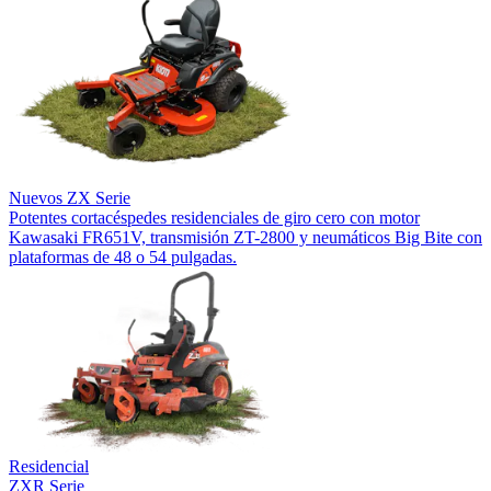
Nuevos
ZX Serie
Potentes cortacéspedes residenciales de giro cero con motor
Kawasaki FR651V, transmisión ZT-2800 y neumáticos Big Bite con
plataformas de 48 o 54 pulgadas.
Residencial
ZXR Serie