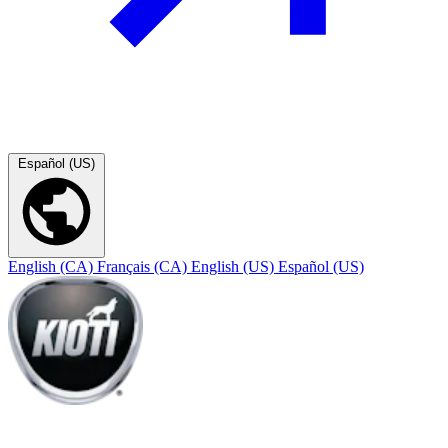
Español (US)
English (CA)
Français (CA)
English (US)
Español (US)