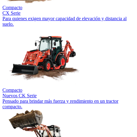
Compacto
CX Serie
Para quienes exigen mayor capacidad de elevación y distancia al
suelo.
Compacto
Nuevos
CK Serie
Pensado para brindar más fuerza y rendimiento en un tractor
compacto.