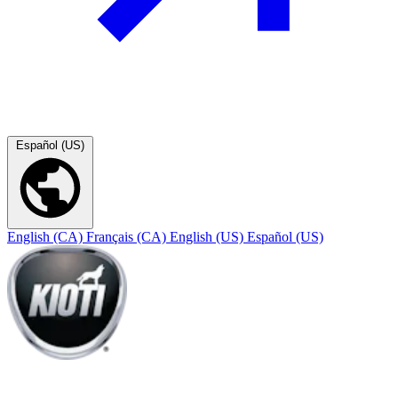
Español (US)
English (CA)
Français (CA)
English (US)
Español (US)