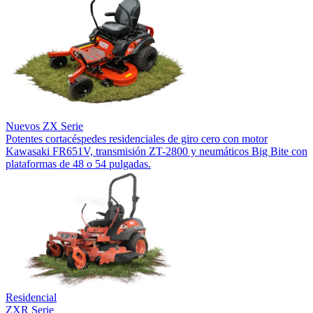
Nuevos
ZX Serie
Potentes cortacéspedes residenciales de giro cero con motor
Kawasaki FR651V, transmisión ZT-2800 y neumáticos Big Bite con
plataformas de 48 o 54 pulgadas.
Residencial
ZXR Serie