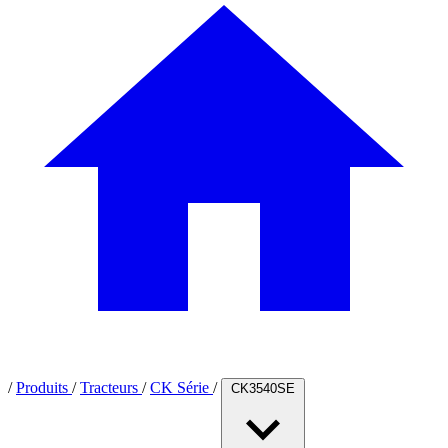
/
Produits
/
Tracteurs
/
CK Série
/
CK3540SE