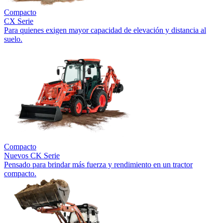
Compacto
CX Serie
Para quienes exigen mayor capacidad de elevación y distancia al
suelo.
Compacto
Nuevos
CK Serie
Pensado para brindar más fuerza y rendimiento en un tractor
compacto.