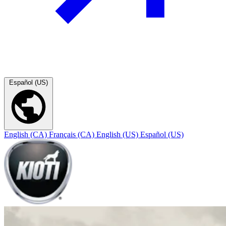
Español (US)
English (CA)
Français (CA)
English (US)
Español (US)