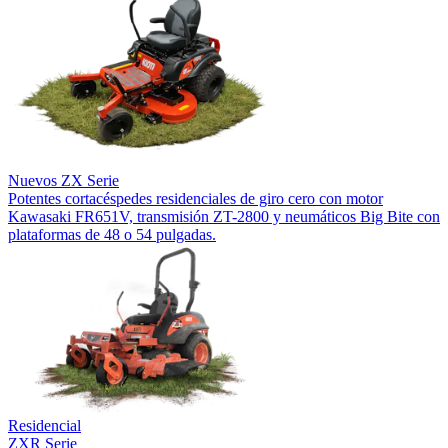
Nuevos
ZX Serie
Potentes cortacéspedes residenciales de giro cero con motor
Kawasaki FR651V, transmisión ZT-2800 y neumáticos Big Bite con
plataformas de 48 o 54 pulgadas.
Residencial
ZXR Serie