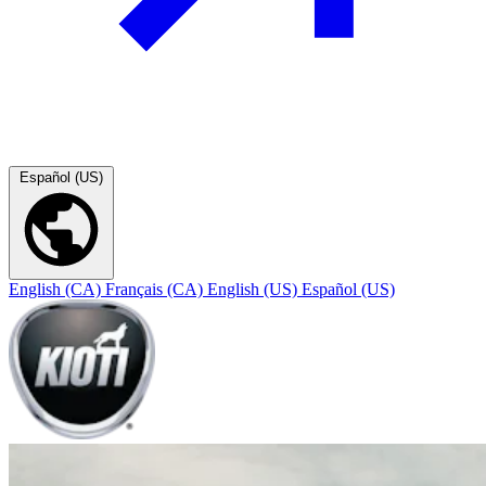
Español (US)
English (CA)
Français (CA)
English (US)
Español (US)