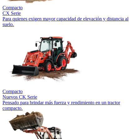
Compacto
CX Serie
Para quienes exigen mayor capacidad de elevación y distancia al
suelo.
Compacto
Nuevos
CK Serie
Pensado para brindar más fuerza y rendimiento en un tractor
compacto.