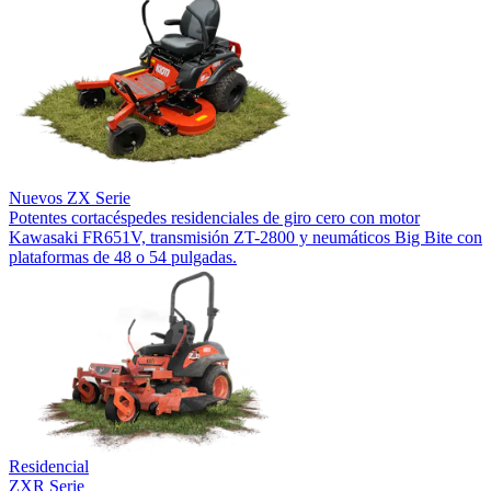
Nuevos
ZX Serie
Potentes cortacéspedes residenciales de giro cero con motor
Kawasaki FR651V, transmisión ZT-2800 y neumáticos Big Bite con
plataformas de 48 o 54 pulgadas.
Residencial
ZXR Serie